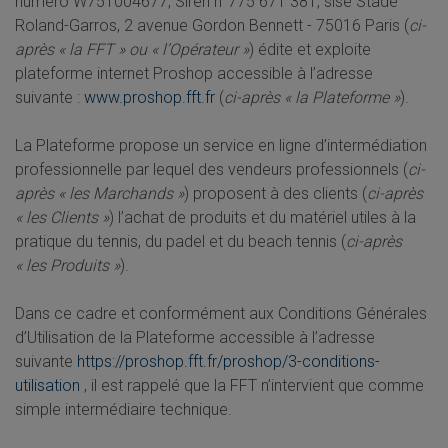
numéro W751004677, Siren n°775 671 381, sise Stade
Roland-Garros, 2 avenue Gordon Bennett - 75016 Paris (
ci-
après « la FFT » ou « l’Opérateur »
) édite et exploite
plateforme internet Proshop accessible à l’adresse
suivante :
www.proshop.fft.fr
(
ci-après « la Plateforme »
).
La Plateforme propose un service en ligne d’intermédiation
professionnelle par lequel des vendeurs professionnels (
ci-
après « les Marchands »
) proposent à des clients (
ci-après
« les Clients »
) l’achat de produits et du matériel utiles à la
pratique du tennis, du padel et du beach tennis (
ci-après
« les Produits »
).
Dans ce cadre et conformément aux Conditions Générales
d’Utilisation de la Plateforme accessible à l’adresse
suivante
https://proshop.fft.fr/proshop/3-conditions-
utilisation
, il est rappelé que la FFT n’intervient que comme
simple intermédiaire technique.