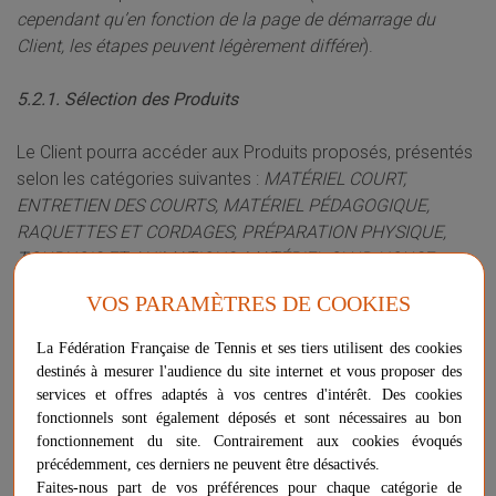
cependant qu’en fonction de la page de démarrage du
Client, les étapes peuvent légèrement différer
).
5.2.1. Sélection des Produits
Le Client pourra accéder aux Produits proposés, présentés
selon les catégories suivantes :
MATÉRIEL COURT,
ENTRETIEN DES COURTS, MATÉRIEL PÉDAGOGIQUE,
RAQUETTES ET CORDAGES, PRÉPARATION PHYSIQUE,
TOURNOIS ET ANIMATIONS, MATÉRIEL CLUB-HOUSE,
PADEL, BEACH TENNIS, TENNIS FAUTEUIL.
VOS PARAMÈTRES DE COOKIES
Après avoir sélectionné une sous-catégorie, le Client devra
La Fédération Française de Tennis et ses tiers utilisent des cookies
sélectionner
le
(s) Produit(s) de son choix en cliquant sur
destinés à mesurer l'audience du site internet et vous proposer des
le(s) Produit(s) concerné(s) et en choisissant les
services et offres adaptés à vos centres d'intérêt. Des cookies
caractéristiques et les quantités souhaitées.
fonctionnels sont également déposés et sont nécessaires au bon
fonctionnement du site. Contrairement aux cookies évoqués
précédemment, ces derniers ne peuvent être désactivés.
Une fois le Produit sélectionné, le Produit est placé dans le
Faites-nous part de vos préférences pour chaque catégorie de