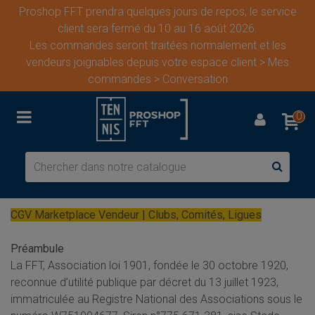
Proshop FFT prendra quelques jours de repos, le service
client sera fermé du 10 au 16 août 2026.
Les commandes seront traitées normalement et les
vendeurs joignables depuis votre espace client > Mes
commandes > Conversation
0
CGV Marketplace Vendeur | Clubs, Comités, Ligues
Préambule
La FFT,
Association loi 1901, fondée le 30 octobre 1920,
reconnue d’utilité publique par décret du 13 juillet 1923,
immatriculée au Registre National des Associations sous le