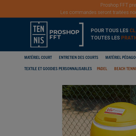
Proshop FFT pren
Les commandes seront traitées nor
POUR TOUS LES
CL
TOUTES LES
PRATI
MATÉRIEL COURT
ENTRETIEN DES COURTS
MATÉRIEL PÉDAG
TEXTILE ET GOODIES PERSONNALISABLES
PADEL
BEACH TENN