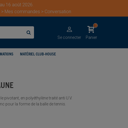
 au 16 août 2026.
ent > Mes commandes > Conversation
0
Se connecter
Panier
IMATIONS
MATÉRIEL CLUB-HOUSE
AUNE
 pivotant, en polyéthylène traité anti U.V.
c pour la forme de la balle de tennis.