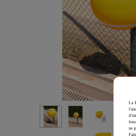
La F
l'au
d'in
fonc
ne p
Fait