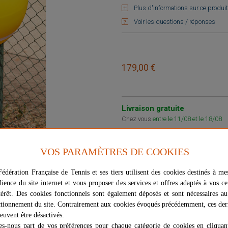
Plus d'informations sur ce produit
Voir les questions / réponses
179,00 €
Livraison gratuite
Chez vous
entre le 11/08 et le 18/08
Vendu et expédié par
VW Sports
VOS PARAMÈTRES DE COOKIES
★
★
★
★
★
★
★
★
★
★
Signaler un problème d'ordre juri
édération Française de Tennis et ses tiers utilisent des cookies destinés à me
dience du site internet et vous proposer des services et offres adaptés à vos ce
térêt. Des cookies fonctionnels sont également déposés et sont nécessaires a
tionnement du site. Contrairement aux cookies évoqués précédemment, ces der
euvent être désactivés.
es-nous part de vos préférences pour chaque catégorie de cookies en cliquan