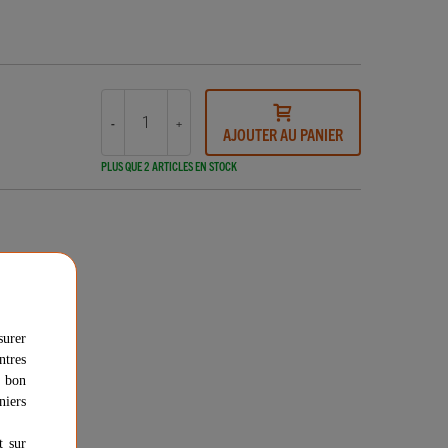
-
+
AJOUTER AU PANIER
PLUS QUE 2 ARTICLES EN STOCK
dique
surer
ntres
u bon
niers
t sur