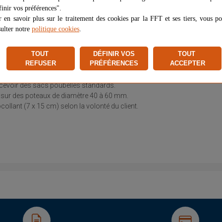
inir vos préférences".
 en savoir plus sur le traitement des cookies par la FFT et ses tiers, vous p
ulter notre
politique cookies
.
TOUT
DÉFINIR VOS
TOUT
STIONS ET RÉPONSES
AVIS (0)
REFUSER
PRÉFÉRENCES
ACCEPTER
recevoir des sacs poubelles standards.
le sur des poteaux de diamètre 40 à 60 mm.
ollant (7 x 15 cm) selon la volonté du client.