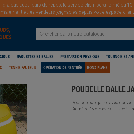
dra quelques jours de repos, le service client sera fermé du 10
malement et les vendeurs joignables depuis votre espace cli
UBS,
QUES
OGIQUE
RAQUETTES ET BALLES
PRÉPARATION PHYSIQUE
TOURNOIS ET AN
IS
TENNIS FAUTEUIL
OPÉRATION DE RENTRÉE
BONS PLANS
POUBELLE BALLE J
Poubelle balle jaune avec couvercle
Diamètre 45 cm avec un liseré blan