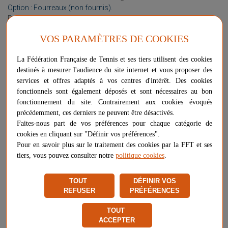
Option : Fourreaux (non fournis).
Poteaux avec treuil orienté à l'extérieur du terrain.
VOS PARAMÈTRES DE COOKIES
La Fédération Française de Tennis et ses tiers utilisent des cookies
destinés à mesurer l'audience du site internet et vous proposer des
services et offres adaptés à vos centres d'intérêt. Des cookies
Plus d'informations sur ce produit
fonctionnels sont également déposés et sont nécessaires au bon
Voir les questions / réponses
fonctionnement du site. Contrairement aux cookies évoqués
précédemment, ces derniers ne peuvent être désactivés.
Faites-nous part de vos préférences pour chaque catégorie de
cookies en cliquant sur "Définir vos préférences".
-
+
400,32 €
AJOUTER AU PANIER
Pour en savoir plus sur le traitement des cookies par la FFT et ses
tiers, vous pouvez consulter notre
politique cookies
.
PLUS QUE 7 ARTICLES EN STOCK
TOUT
DÉFINIR VOS
Livraison gratuite
REFUSER
PRÉFÉRENCES
Chez vous
entre le 17/08 et le 21/08
TOUT
Vendu et expédié par
Sodex International
ACCEPTER
★
★
★
★
★
★
★
★
★
★