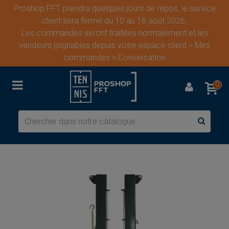
Proshop FFT prendra quelques jours de repos, le service
client sera fermé du 10 au 16 août 2026.
Les commandes seront traitées normalement et les
vendeurs joignables depuis votre espace client > Mes
commandes > Conversation
0