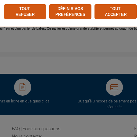
TOUT
DÉFINIR VOS
TOUT
STIONS ET RÉPONSES
AVIS (0)
REFUSER
PRÉFÉRENCES
ACCEPTER
 frein et d’un panier de balles. Ce panier est d’une grande stabilité et permet au coach de b
vis en ligne en quelques clics
Jusqu'à 3 modes de paiement poss
sécurisés
FAQ | Foire aux questions
F
Nous contacter
R