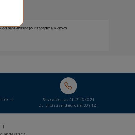
ouger sans difficulté pour s’adapter aux élèves.
ibles et
Service client au
01 47 43 40 24
Du lundi au vendredi de 9h30 à 12h
FT
oland-Garros