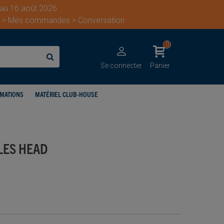
 au 16 août 2026.
ent > Mes commandes > Conversation
0
Se connecter
Panier
IMATIONS
MATÉRIEL CLUB-HOUSE
LES HEAD