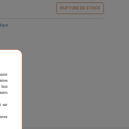
RUPTURE DE STOCK
dique
surer
ntres
u bon
niers
t sur
ouvez