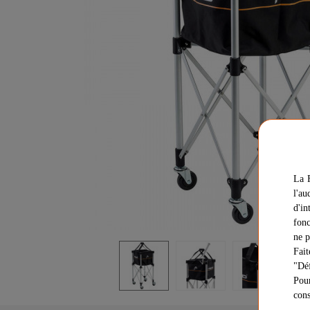
La F
l'au
d'in
fonc
ne p
Fait
"Déf
Pour
cons