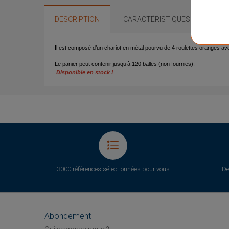
DESCRIPTION
CARACTÉRISTIQUES
QUE
Il est composé d’un chariot en métal pourvu de 4 roulettes oranges avec
Le panier peut contenir jusqu’à 120 balles (non fournies).
Disponible en stock !
3000 références sélectionnées pour vous
De
Abondement