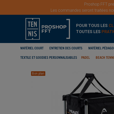
Proshop FFT pren
Les commandes seront traitées nor
POUR TOUS LES
CL
TOUTES LES
PRATI
MATÉRIEL COURT
ENTRETIEN DES COURTS
MATÉRIEL PÉDAG
TEXTILE ET GOODIES PERSONNALISABLES
PADEL
BEACH TENN
Bon plan