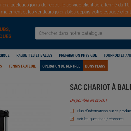
dra quelques jours de repos, le service client sera fermé du 10
malement et les vendeurs joignables depuis votre espace cli
UBS,
QUES
OGIQUE
RAQUETTES ET BALLES
PRÉPARATION PHYSIQUE
TOURNOIS ET AN
IS
TENNIS FAUTEUIL
OPÉRATION DE RENTRÉE
BONS PLANS
SAC CHARIOT À BAL
Disponible en stock !
Plus d'informations sur ce produit
Voir les questions / réponses