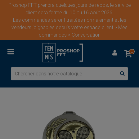
Proshop FFT prendra quelques jours de repos, le service
client sera fermé du 10 au 16 août 2026.
Les commandes seront traitées normalement et les
vendeurs joignables depuis votre espace client > Mes
commandes > Conversation
0