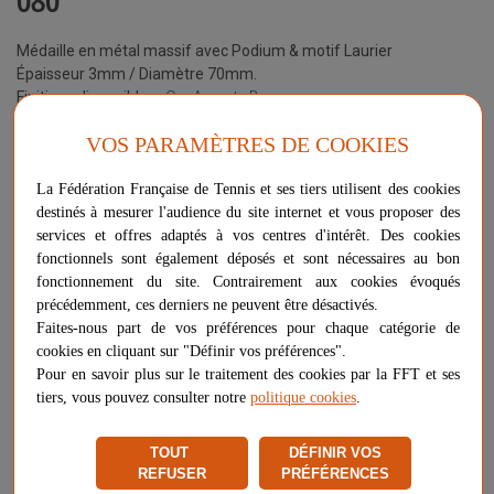
Médaille en métal massif avec Podium & motif Laurier
Épaisseur 3mm / Diamètre 70mm.
Finitions disponibles
: Or - Argent - Bronze
Fournit avec
Ruban France
, 22mm d'épaisseur
VOS PARAMÈTRES DE COOKIES
Plus d'informations sur ce produit
La Fédération Française de Tennis et ses tiers utilisent des cookies
Voir les questions / réponses
destinés à mesurer l'audience du site internet et vous proposer des
services et offres adaptés à vos centres d'intérêt. Des cookies
Couleur
fonctionnels sont également déposés et sont nécessaires au bon
argent
bronze
or
fonctionnement du site. Contrairement aux cookies évoqués
précédemment, ces derniers ne peuvent être désactivés.
Version
Faites-nous part de vos préférences pour chaque catégorie de
cookies en cliquant sur "Définir vos préférences".
Pour en savoir plus sur le traitement des cookies par la FFT et ses
tiers, vous pouvez consulter notre
politique cookies
.
3,00 €
-
+
TOUT
DÉFINIR VOS
AJOUTER AU PANIER
REFUSER
PRÉFÉRENCES