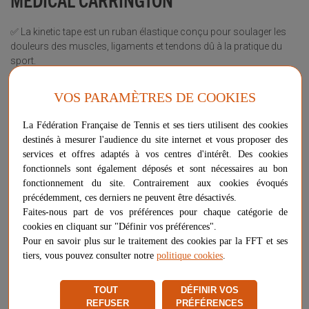
✅ La kinetic tape est un ruban élastique conçu pour soulager les
douleurs des muscles, ligaments et tendons dû à la pratique du
sport.
✅ Vous pourrez soulager vos souffrances au niveau de l'épaule,
genou, coude etc
VOS PARAMÈTRES DE COOKIES
✅ N'oubliez l'importance de la forme physique des joueurs de
Tennis, avoir une chaîne musculaire bien entretenu permet d'être
La Fédération Française de Tennis et ses tiers utilisent des cookies
plus performant !
destinés à mesurer l'audience du site internet et vous proposer des
✅ Dimensions : 7,5 cm x 4,5 cm / Couleur : Noir
services et offres adaptés à vos centres d'intérêt. Des cookies
✅ Livraison très rapide : 2 jours ouvrés directement de l'entrepôt
fonctionnels sont également déposés et sont nécessaires au bon
Netsportique !
fonctionnement du site. Contrairement aux cookies évoqués
précédemment, ces derniers ne peuvent être désactivés.
Plus d'informations sur ce produit
Faites-nous part de vos préférences pour chaque catégorie de
Voir les questions / réponses
cookies en cliquant sur "Définir vos préférences".
Pour en savoir plus sur le traitement des cookies par la FFT et ses
tiers, vous pouvez consulter notre
politique cookies
.
-
+
17,99 €
AJOUTER AU PANIER
TOUT
DÉFINIR VOS
REFUSER
PRÉFÉRENCES
PLUS QUE 8 ARTICLES EN STOCK