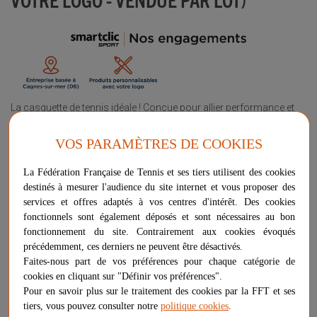
La casquette de tennis idéale ! Conçue pour allier performance et
style, cette casquette est parfaite pour vos équipes et adhérents.
Elle assure un confort optimal pendant les matchs tout en
VOS PARAMÈTRES DE COOKIES
protégeant du soleil. Offrez-les ou revendez-les à vos adhérents, ils
porteront haut les couleurs de votre club !
La Fédération Française de Tennis et ses tiers utilisent des cookies
destinés à mesurer l'audience du site internet et vous proposer des
Plus d'informations sur ce produit
services et offres adaptés à vos centres d'intérêt. Des cookies
Voir les questions / réponses
fonctionnels sont également déposés et sont nécessaires au bon
fonctionnement du site. Contrairement aux cookies évoqués
Conditionnement
précédemment, ces derniers ne peuvent être désactivés.
Faites-nous part de vos préférences pour chaque catégorie de
cookies en cliquant sur "Définir vos préférences".
Pour en savoir plus sur le traitement des cookies par la FFT et ses
Couleur
tiers, vous pouvez consulter notre
politique cookies
.
bleu
vert
rouge
noir
gris
blanc