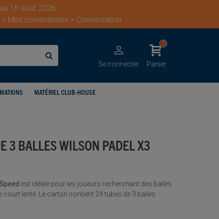
 au 16 août 2026.
ent > Mes commandes > Conversation
0
Se connecter
Panier
IMATIONS
MATÉRIEL CLUB-HOUSE
E 3 BALLES WILSON PADEL X3
3 Speed
est idéale pour les joueurs recherchant des balles
e court lente. Le carton contient 24 tubes de 3 balles