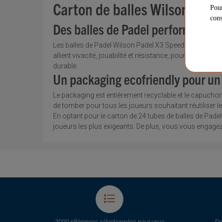
Carton de balles Wilson Pade
Pour
cons
Des balles de Padel performantes 
Les balles de Padel Wilson Padel X3 Speed en carton d
allient vivacité, jouabilité et résistance, pour une exp
durable.
Un packaging ecofriendly pour u
Le packaging est entièrement recyclable et le capucho
de tomber pour tous les joueurs souhaitant réutiliser
En optant pour le carton de 24 tubes de balles de Pad
joueurs les plus exigeants. De plus, vous vous engag
3000 références sélectionnées pour vous
De