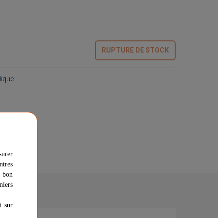
RUPTURE DE STOCK
dique
surer
ntres
u bon
niers
t sur