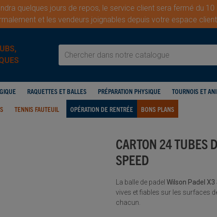
dra quelques jours de repos, le service client sera fermé du 10
malement et les vendeurs joignables depuis votre espace cli
UBS,
QUES
OGIQUE
RAQUETTES ET BALLES
PRÉPARATION PHYSIQUE
TOURNOIS ET AN
IS
TENNIS FAUTEUIL
OPÉRATION DE RENTRÉE
BONS PLANS
CARTON 24 TUBES D
SPEED
La balle de padel
Wilson Padel X
vives et fiables sur les surfaces d
chacun.