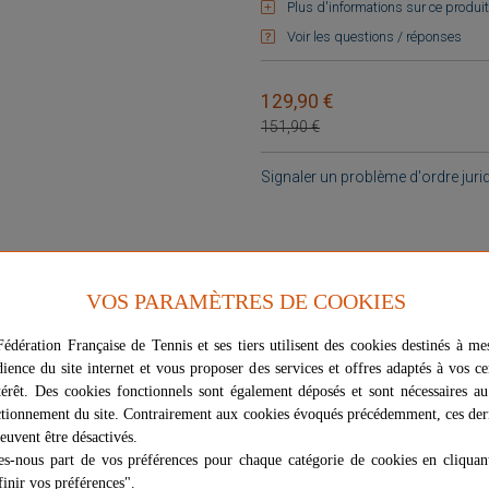
Plus d'informations sur ce produit
Voir les questions / réponses
129,90 €
151,90 €
Signaler un problème d'ordre juri
VOS PARAMÈTRES DE COOKIES
édération Française de Tennis et ses tiers utilisent des cookies destinés à me
dience du site internet et vous proposer des services et offres adaptés à vos ce
térêt. Des cookies fonctionnels sont également déposés et sont nécessaires a
tionnement du site. Contrairement aux cookies évoqués précédemment, ces der
euvent être désactivés.
STIONS ET RÉPONSES
AVIS (0)
es-nous part de vos préférences pour chaque catégorie de cookies en cliquan
inir vos préférences".