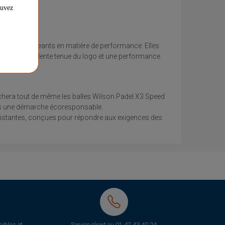
ouvez
les plus exigeants en matière de performance. Elles
ssure une excellente tenue du logo et une performance
êchera tout de même les balles Wilson Padel X3 Speed
ans une démarche écoresponsable.
ésistantes, conçues pour répondre aux exigences des
ibles et
Service client au
01 47 43 40 24