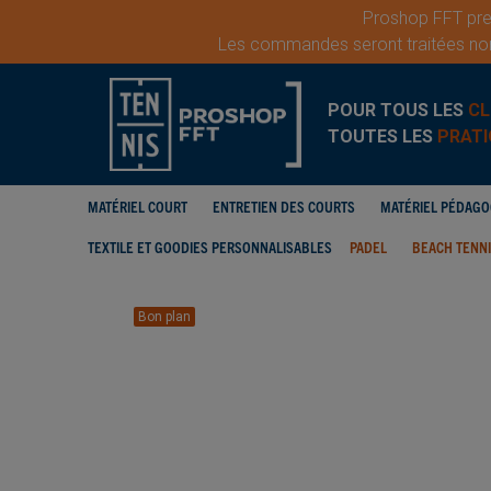
Proshop FFT pren
Les commandes seront traitées nor
POUR TOUS LES
CL
TOUTES LES
PRATI
MATÉRIEL COURT
ENTRETIEN DES COURTS
MATÉRIEL PÉDAG
TEXTILE ET GOODIES PERSONNALISABLES
PADEL
BEACH TENN
Bon plan