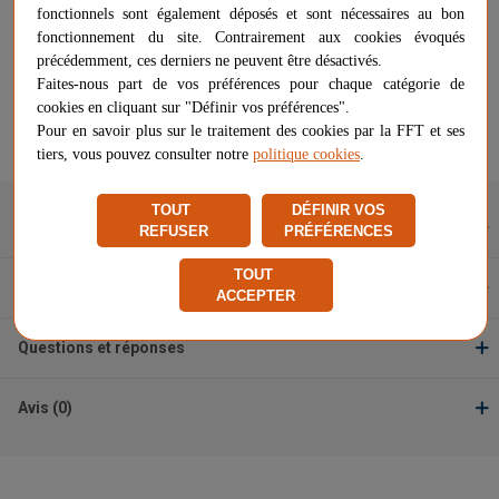
Voir les questions / réponses
fonctionnels sont également déposés et sont nécessaires au bon
fonctionnement du site. Contrairement aux cookies évoqués
précédemment, ces derniers ne peuvent être désactivés.
Faites-nous part de vos préférences pour chaque catégorie de
51,00 €
RUPTURE DE STOCK
cookies en cliquant sur "Définir vos préférences".
Pour en savoir plus sur le traitement des cookies par la FFT et ses
Signaler un problème d'ordre juridique
tiers, vous pouvez consulter notre
politique cookies
.
TOUT
DÉFINIR VOS
Description
REFUSER
PRÉFÉRENCES
TOUT
Caractéristiques
ACCEPTER
Questions et réponses
Avis (0)