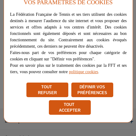
VOS PARAMÈTRES DE COOKIES
Voir les questions / réponses
La Fédération Française de Tennis et ses tiers utilisent des cookies
Taille des roues
destinés à mesurer l'audience du site internet et vous proposer des
services et offres adaptés à vos centres d'intérêt. Des cookies
fonctionnels sont également déposés et sont nécessaires au bon
fonctionnement du site. Contrairement aux cookies évoqués
précédemment, ces derniers ne peuvent être désactivés.
Faites-nous part de vos préférences pour chaque catégorie de
8,09 €
-
+
AJOUTER AU PANIER
cookies en cliquant sur "Définir vos préférences".
Pour en savoir plus sur le traitement des cookies par la FFT et ses
tiers, vous pouvez consulter notre
politique cookies
.
Livraison à partir de
18,00 €
Chez vous
entre le 10/08 et le 13/08
TOUT
DÉFINIR VOS
Vendu et expédié par
Tween
REFUSER
PRÉFÉRENCES
Signaler un problème d'ordre juridique
TOUT
ACCEPTER
Description